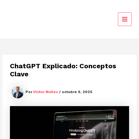
Ir
al
contenido
MAIN
MEN
ChatGPT Explicado: Conceptos
Clave
Por
Victor Nuñez
/
octubre 9, 2025