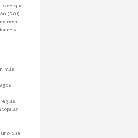
, sino que
ón (ROI).
nen más
iones y
en más
esgos
reglas
copilar,
 sino que