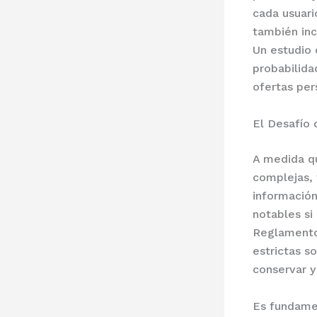
cada usuari
también inc
Un estudio 
probabilid
ofertas per
El Desafío 
A medida qu
complejas, 
información
notables si
Reglamento
estrictas s
conservar y
Es fundamen