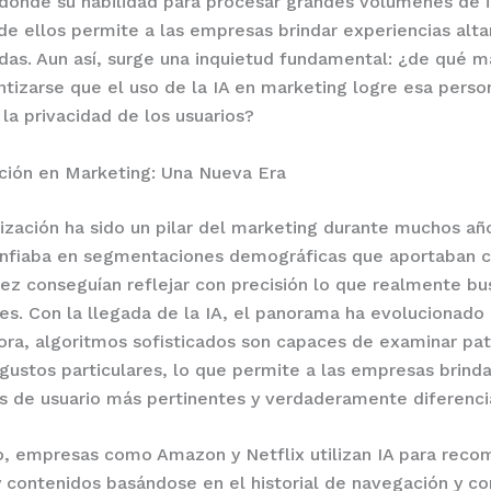
donde su habilidad para procesar grandes volúmenes de 
de ellos permite a las empresas brindar experiencias al
das. Aun así, surge una inquietud fundamental: ¿de qué 
tizarse que el uso de la IA en marketing logre esa perso
 la privacidad de los usuarios?
ción en Marketing: Una Nueva Era
ización ha sido un pilar del marketing durante muchos añ
nfiaba en segmentaciones demográficas que aportaban ci
vez conseguían reflejar con precisión lo que realmente bu
s. Con la llegada de la IA, el panorama ha evolucionado
ora, algoritmos sofisticados son capaces de examinar pa
gustos particulares, lo que permite a las empresas brinda
s de usuario más pertinentes y verdaderamente diferenci
o, empresas como Amazon y Netflix utilizan IA para reco
 contenidos basándose en el historial de navegación y c