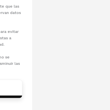
te que las
ervan datos
ara evitar
stas a
ad.
mo se
sminuir las