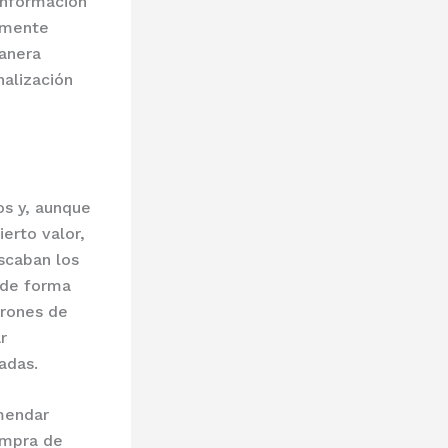
información
tamente
manera
nalización
os y, aunque
erto valor,
scaban los
 de forma
trones de
r
adas.
mendar
ompra de