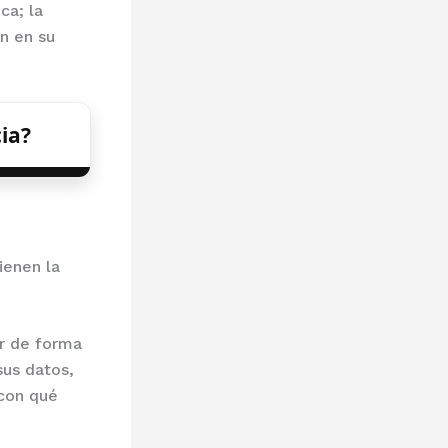
ca; la
ón en su
ia?
ienen la
ar de forma
sus datos,
con qué