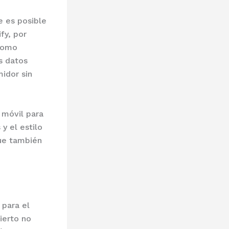
e es posible
fy, por
 como
s datos
idor sin
 móvil para
y el estilo
que también
 para el
ierto no