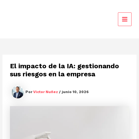
Ir
al
contenido
MAIN
MEN
El impacto de la IA: gestionando
sus riesgos en la empresa
Por
Victor Nuñez
/
junio 10, 2026