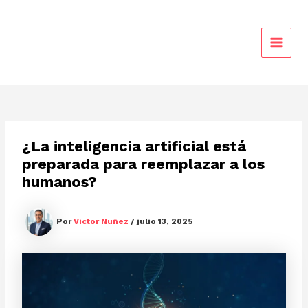
Ir
al
contenido
MAIN
MEN
¿La inteligencia artificial está
preparada para reemplazar a los
humanos?
Por
Victor Nuñez
/
julio 13, 2025