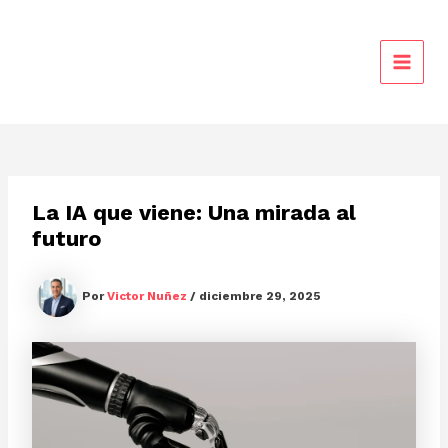
Ir
al
contenido
MAIN
MEN
La IA que viene: Una mirada al
futuro
Por
Victor Nuñez
/
diciembre 29, 2025